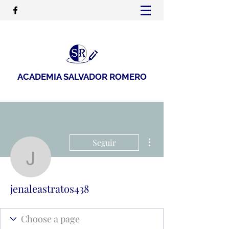
ACADEMIA SALVADOR ROMERO
Más acciones
Seguir
jenaleastratos438
jenaleastratos438