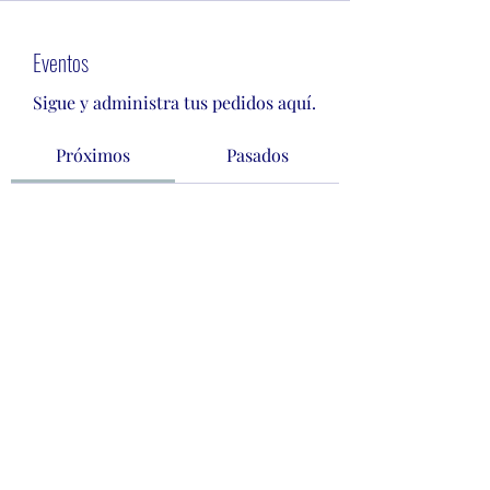
Eventos
Sigue y administra tus pedidos aquí.
Próximos
Pasados
Aún no hay entradas ni
confirmaciones de
asistencia
Buscar eventos