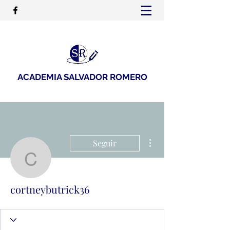
ACADEMIA SALVADOR ROMERO
Más acciones
Seguir
cortneybutrick36
cortneybutrick36